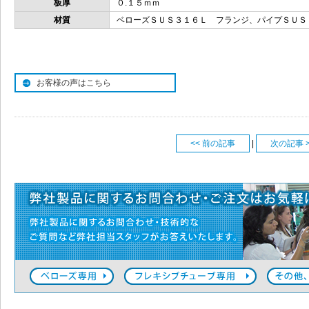
板厚
０.１５ｍｍ
材質
ベローズＳＵＳ３１６Ｌ フランジ、パイプＳＵＳ
お客様の声はこちら
<< 前の記事
|
次の記事 >