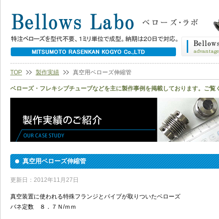
TOP
製作実績
真空用ベローズ伸縮管
ベローズ・フレキシブチューブなどを主に製作事例を掲載しております。ご覧
真空用ベローズ伸縮管
更新日：2012年11月27日
真空装置に使われる特殊フランジとパイプが取りついたベローズ
バネ定数 ８．７Ｎ/ｍｍ