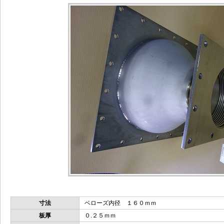
寸法
ベローズ内径 １６０ｍｍ
板厚
０.２５ｍｍ