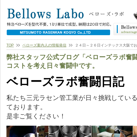
TOP
ベローズ案内人の情報発信
２４日～２６日インテックス大阪で
弊社スタッフ公式ブログ「ベローズラボ奮
コストを考え日々奮闘中です。
ベローズラボ奮闘日記
私たち三元ラセン管工業が日々挑戦してい
ております。
是非ご覧ください！