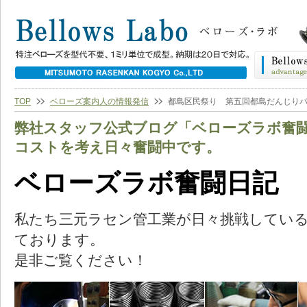
TOP
ベローズ案内人の情報発信
都島区民祭り 第五回都島だんじり
弊社スタッフ公式ブログ「ベローズラボ奮
コストを考え日々奮闘中です。
ベローズラボ奮闘日記
私たち三元ラセン管工業が日々挑戦してい
ております。
是非ご覧ください！