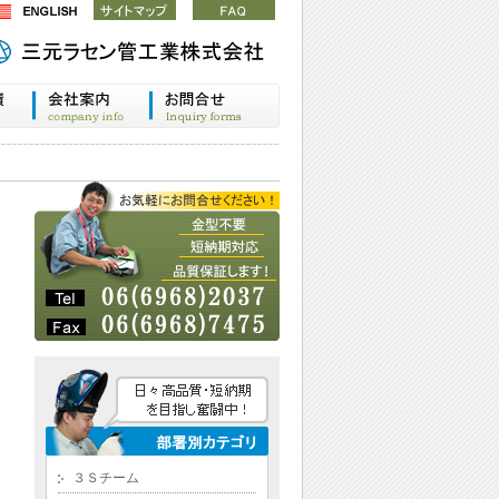
３Ｓチーム