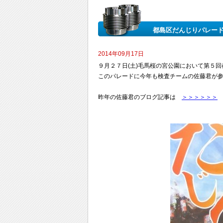
都島区だんじりパレー
2014年09月17日
９月２７日(土)毛馬桜の宮公園において第５
このパレードに今年も検査チームの佐藤君が
昨年の佐藤君のブログ記事は
＞＞＞＞＞＞