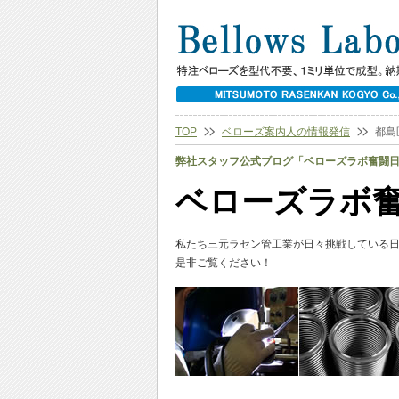
TOP
ベローズ案内人の情報発信
都島
弊社スタッフ公式ブログ「ベローズラボ奮闘
ベローズラボ
私たち三元ラセン管工業が日々挑戦している
是非ご覧ください！