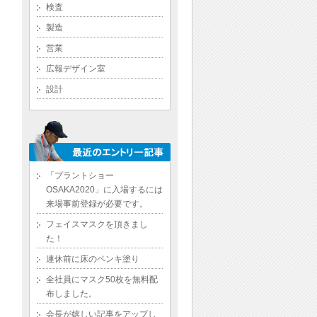
検査
製造
営業
広報デザイン室
設計
「プラントショー
OSAKA2020」に入場するには
来場事前登録が必要です。
フェイスマスクを頂きまし
た！
連休前に床のペンキ塗り
全社員にマスク50枚を無料配
布しました。
会長が嬉しい記事をアップし