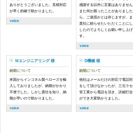
ありがとうございました。見積対応
感謝する以外に言葉はありません
が早く的確で助かりました。
また何か困ったことがありました
ら、ご迷惑かとは存じますが、ま
貴社に頼らせたいただくことにし
したのでよろしくお願い申し上げ
す。
Ｍエンジニアリング 様
D機械 様
納期について
納期について
米国からインコネル製ベローズを輸
他社はメールだけの対応で電話対
入しておりましたが、納期がかかり
をして頂けなかったが、三元ラセ
不便でした。しかし貴社を知り、納
管工業から電話を頂き、詳細打合
期が早いので助かりました。
ができ大変助かりました。