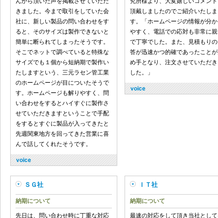
んから頂いた声を掲載させていただ
究所様より、大変嬉しいコメント
きました。今まで取引をしていた会
頂戴しましたのでご紹介いたしま
社に、新しい製品の問い合わせをす
す。「ホームページの情報が分か
ると、そのサイズは製作できないと
やすく、電話での応対も非常に親
簡単に断られてしまったそうです。
で丁寧でした。また、見積もりの
そこでネットで調べていると特殊な
答が迅速かつ的確であったことが
サイズでも１個から短納期で製作い
め手となり、注文させていただき
たしますという、三元ラセン管工業
した。」
のホームページが目についたそうで
す。ホームページも解りやすく、問
い合わせをするとハイすぐに製作さ
せていただきますということで手配
をするとすぐに製品が入ってきたと
先週関東地方を回ってきた営業に喜
んで話してくれたそうです。
ＳＧ社
ＩＴ社
納期について
納期について
先日は、問い合わせ時に丁重な対応
最速の対応をして頂き当社として