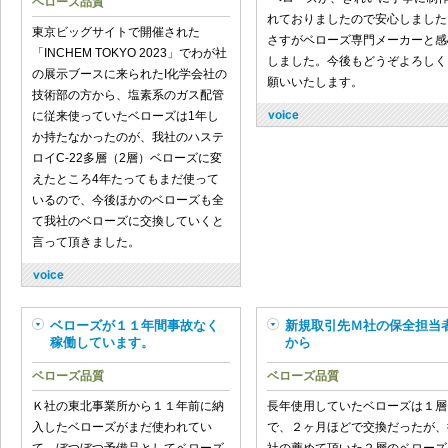
ベローズ品質
れておりましたので安心しました
東京ビッグサイトで開催された
さすがベローズ専門メーカーと感
「INCHEM TOKYO 2023」でわが社
しました。今後もどうぞよろしく
の展示ブースに来られたI化学会社の
願いいたします。
技術部の方から、塩素系のガス配管
に従来使っていたベローズは1年し
か持たなかったのが、我社のハステ
ロイC-22多層（2層）ベローズに変
えたところ4年たってもまだ使って
いるので、今後ほかのベローズも全
て我社のベローズに交換していくと
言って頂きました。
ベローズが１１年間事故なく
新規取引先Ｍ社の保全担当
稼働しています。
から
ベローズ品質
ベローズ品質
Ｋ社の東北事業所から１１年前に納
長年使用していたベローズは１層
入したベローズがまだ使われてい
で、２ヶ月ほどで交換だったが、