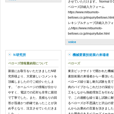
させていただけます。 Normal 0 0
ベローズ詳細入力フォーム
https://www.mitsumoto-
bellows.co.jp/inquiry/bellows.htm
レキシブルチューブ詳細入力フォ
ムhttps://www.mitsumoto-
bellows.co.jp/inquiry/tube.html
Ｎ研究所
機械要素技術展の来場者
ベローズ情報量納期について
ベローズ
新規にお取引をいただきましたN研
東京ビックサイトで開かれた機械
究所様より、大変嬉しいコメントを
素技術展の来場者から一番頂いた
頂戴しましたのでご紹介いたしま
ベローズ繰り返し耐久試験を見て
す。「ホームページの情報が分かり
肉のパイプからこれだけの深絞り
やすく、電話での応対も非常に親切
工をしながら熱処理加工を行わな
で丁寧でした。また、見積もりの回
で、この過酷な繰り返し試験に耐
答が迅速かつ的確であったことが決
るベローズが不思議だと沢山の皆
め手となり、注文させていただきま
んからお褒めの言葉を頂きました
した。」
また歴史のあるベローズメーカー