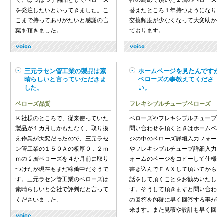
て、ぼつぼつ予備品としてベローズ
社の薦めて頂いた２層のベローズ
を発注したいといってきました。こ
替えたところ１年持つようになり
こまで持ってありがたいと感謝の言
交換頻度が少なくなって大変助か
葉を頂きました。
ております。
三元ラセン管工業の製品は素
ホームページを見たんです
晴らしいと言っていただきま
ベローズの事教えてくださ
した。
い。
ベローズ品質
フレキシブルチューブベローズ
Ｋ社様のところで、従来使っていた
ベローズやフレキシブルチューブ
製品が１カ月しかもたなく、取り換
問い合わせを頂くときはホームペ
え作業が大変だったので、三元ラセ
ジの中のベローズ詳細入力フォー
ン管工業の１５０Ａの板厚０．２ｍ
やフレキシブルチューブ詳細入力
ｍの２層ベローズを４か月前に取り
ォームのページをコピーして仕様
つけたが現在もまだ稼働中だそうで
書き込んでＦＡＸして頂いてから
す。三元ラセン管工業のベローズは
話をして頂くことをお勧めいたし
素晴らしいと会社で評判だと言って
す。そうして頂きますと問い合わ
くださいました。
の回答を的確に早く回答する事が
来ます。また見積や設計も早く回