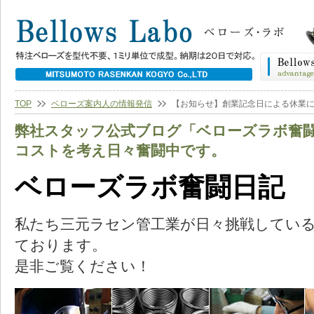
TOP
ベローズ案内人の情報発信
【お知らせ】創業記念日による休業
弊社スタッフ公式ブログ「ベローズラボ奮
コストを考え日々奮闘中です。
ベローズラボ奮闘日記
私たち三元ラセン管工業が日々挑戦してい
ております。
是非ご覧ください！