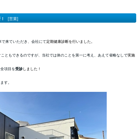
断！
[営業]
車で来ていただき、会社にて
定期健康診断を行いました。
すこともできるのですが、当社では体のことを第一に考え、あえて省略なしで
実施
り全項目を
受診
しました！
ります。