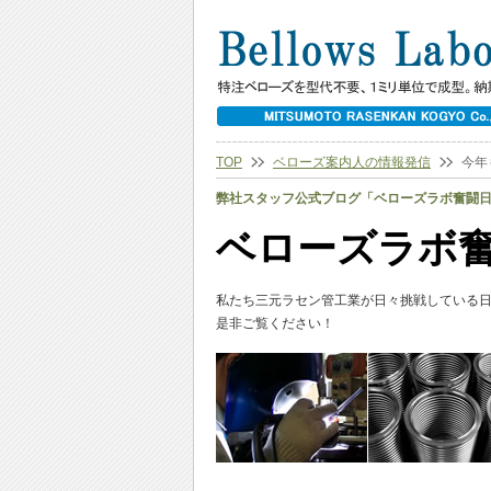
TOP
ベローズ案内人の情報発信
今年
弊社スタッフ公式ブログ「ベローズラボ奮闘
ベローズラボ
私たち三元ラセン管工業が日々挑戦している
是非ご覧ください！