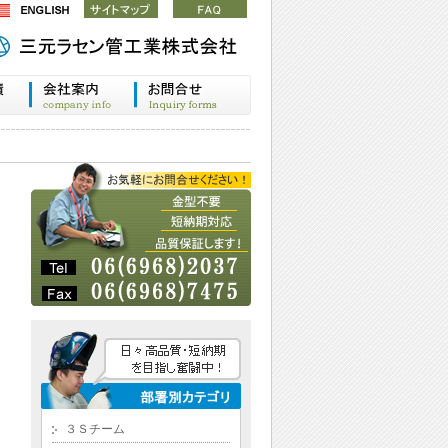
３Ｓチーム