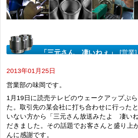
「三元さん 凄いねぇ」
[営業]
2013年01月25日
営業部の味岡です。
1月19日に読売テレビのウェークアップぷ
た。取引先の某会社に打ち合わせに行った
いない方から「三元さん放送みたよ 凄い
だきました。その話題でお客さんと盛り上
んに感謝です。