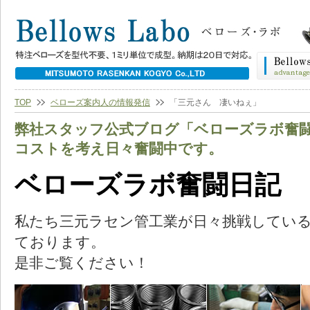
TOP
ベローズ案内人の情報発信
「三元さん 凄いねぇ」
弊社スタッフ公式ブログ「ベローズラボ奮
コストを考え日々奮闘中です。
ベローズラボ奮闘日記
私たち三元ラセン管工業が日々挑戦してい
ております。
是非ご覧ください！