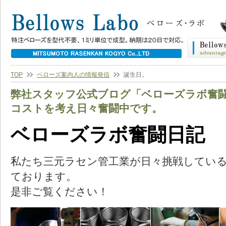
TOP
ベローズ案内人の情報発信
誕生日。
弊社スタッフ公式ブログ「ベローズラボ奮
コストを考え日々奮闘中です。
ベローズラボ奮闘日記
私たち三元ラセン管工業が日々挑戦してい
ております。
是非ご覧ください！