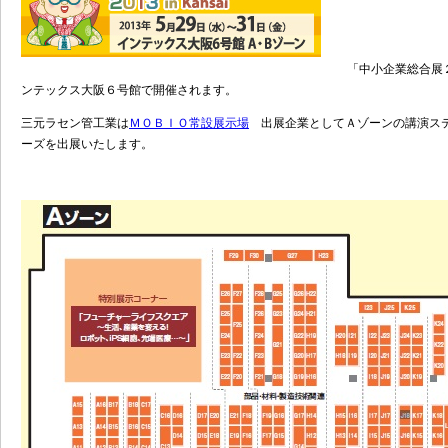
「中小企業総合展２０
ンテックス大阪６号館で開催されます。
三元ラセン管工業は
ＭＯＢＩＯ常設展示場
出展企業としてＡゾーンの講演ス
ーズを出展いたします。