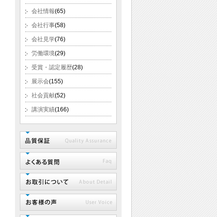
会社情報
(65)
会社行事
(58)
会社見学
(76)
労働環境
(29)
受賞・認定履歴
(28)
展示会
(155)
社会貢献
(52)
講演実績
(166)