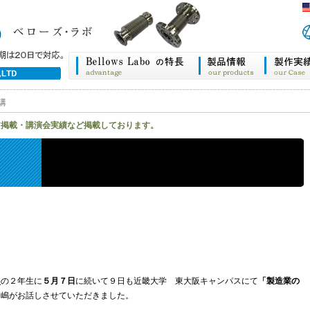
講
ア掲載・講演会実績など掲載しております。
科
の２年生に
５月７日
に続いて９日も近畿大学 東大阪キャンパスにて
「製造業の
高嶋がお話しさせていただきました。