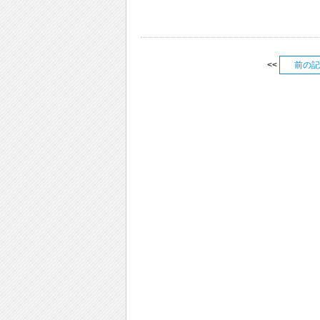
<<
前の記