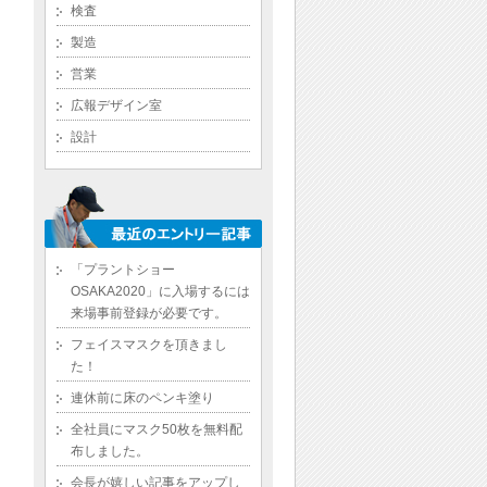
検査
製造
営業
広報デザイン室
設計
「プラントショー
OSAKA2020」に入場するには
来場事前登録が必要です。
フェイスマスクを頂きまし
た！
連休前に床のペンキ塗り
全社員にマスク50枚を無料配
布しました。
会長が嬉しい記事をアップし