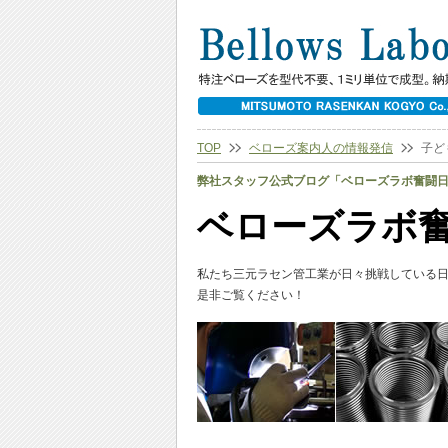
TOP
ベローズ案内人の情報発信
子ど
弊社スタッフ公式ブログ「ベローズラボ奮闘
ベローズラボ
私たち三元ラセン管工業が日々挑戦している
是非ご覧ください！