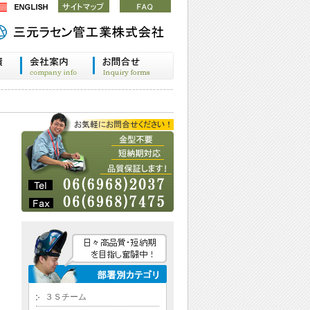
３Ｓチーム