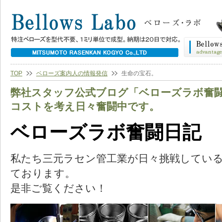
TOP
ベローズ案内人の情報発信
生命の宝石。
弊社スタッフ公式ブログ「ベローズラボ奮
コストを考え日々奮闘中です。
ベローズラボ奮闘日記
私たち三元ラセン管工業が日々挑戦してい
ております。
是非ご覧ください！