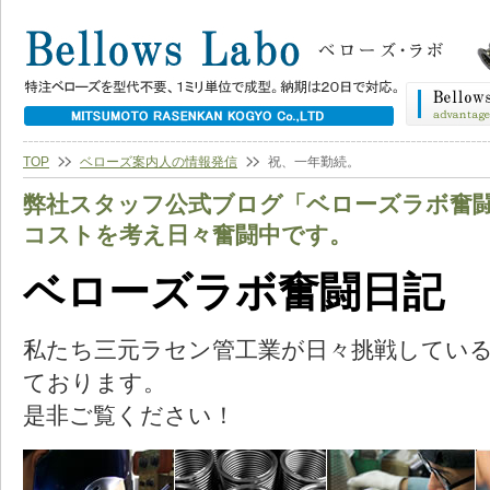
TOP
ベローズ案内人の情報発信
祝、一年勤続。
弊社スタッフ公式ブログ「ベローズラボ奮
コストを考え日々奮闘中です。
ベローズラボ奮闘日記
私たち三元ラセン管工業が日々挑戦してい
ております。
是非ご覧ください！