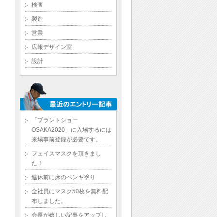
検査
製造
営業
広報デザイン室
設計
「プラントショー
OSAKA2020」に入場するには
来場事前登録が必要です。
フェイスマスクを頂きまし
た！
連休前に床のペンキ塗り
全社員にマスク50枚を無料配
布しました。
会長が嬉しい記事をアップし