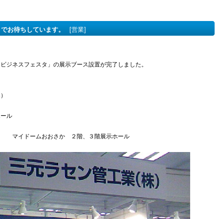
」でお待ちしています。
[営業]
ムビジネスフェスタ」の展示ブース設置が完了しました。
木）
ホール
２ マイドームおおさか ２階、３階展示ホール