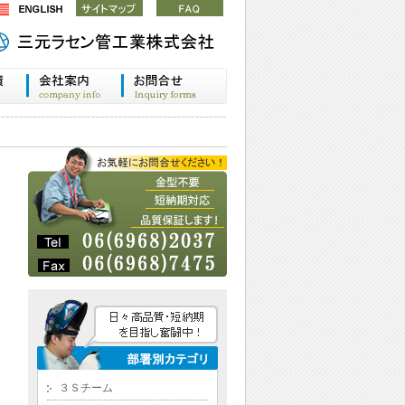
３Ｓチーム