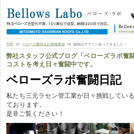
TOP
ベローズ案内人の情報発信
福知山マラソン走ってきました！
弊社スタッフ公式ブログ「ベローズラボ奮
コストを考え日々奮闘中です。
ベローズラボ奮闘日記
私たち三元ラセン管工業が日々挑戦してい
ております。
是非ご覧ください！