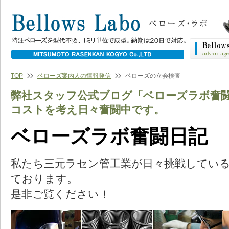
TOP
ベローズ案内人の情報発信
ベローズの立会検査
弊社スタッフ公式ブログ「ベローズラボ奮
コストを考え日々奮闘中です。
ベローズラボ奮闘日記
私たち三元ラセン管工業が日々挑戦してい
ております。
是非ご覧ください！