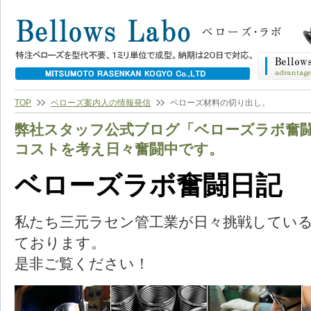
TOP
ベローズ案内人の情報発信
ベローズ材料の切り出し。
弊社スタッフ公式ブログ「ベローズラボ奮
コストを考え日々奮闘中です。
ベローズラボ奮闘日記
私たち三元ラセン管工業が日々挑戦してい
ております。
是非ご覧ください！