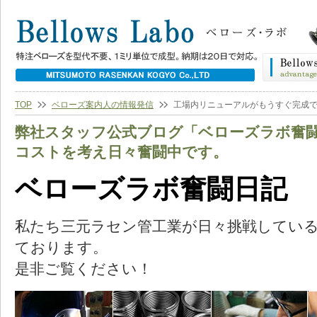
TOP
ベローズ案内人の情報発信
工場内リニューアルがもうすぐ完成
弊社スタッフ公式ブログ「ベローズラボ奮
コストを考え日々奮闘中です。
ベローズラボ奮闘日記
私たち三元ラセン管工業が日々挑戦してい
ております。
是非ご覧ください！