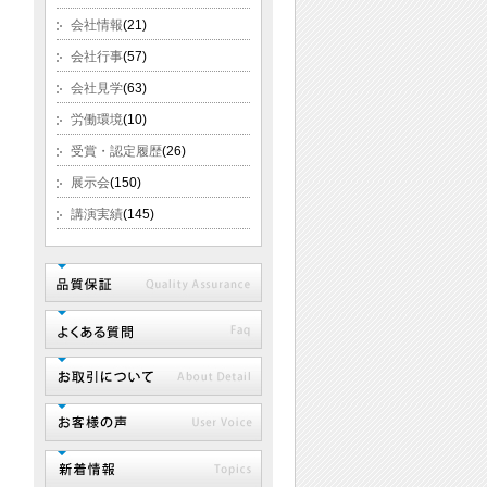
会社情報
(21)
会社行事
(57)
会社見学
(63)
労働環境
(10)
受賞・認定履歴
(26)
展示会
(150)
講演実績
(145)