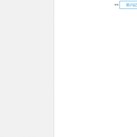
<<
前の記