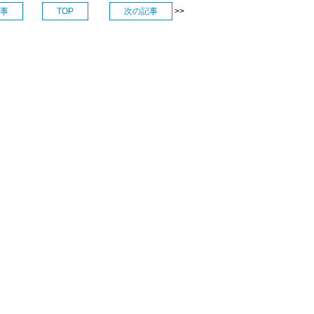
事
TOP
次の記事
>>