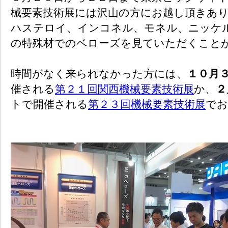
械要素技術展には沢山の方にお越し頂きあ
ハステロイ、インコネル、モネル、ニッケ
の特殊材でのベローズを見ていただくこと
時間がなく来られなかった方には、
１０月
催される
第２１回関西機械要素技術展
か、
２
トで開催される
第２３回機械要素技術展
でお