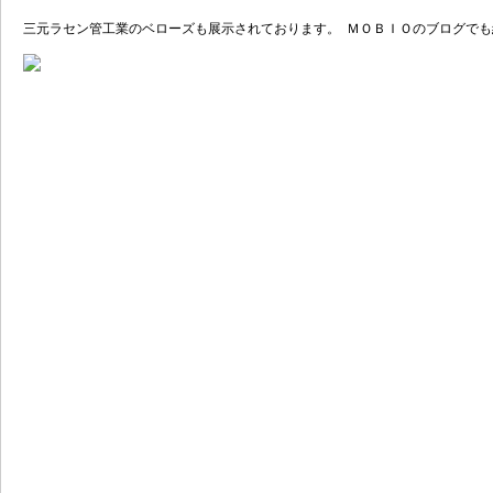
三元ラセン管工業のベローズも展示されております。 ＭＯＢＩＯのブログで