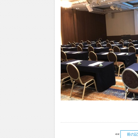
<<
前の記