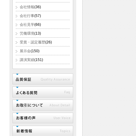
会社情報
(36)
会社行事
(57)
会社見学
(66)
労働環境
(13)
受賞・認定履歴
(26)
展示会
(150)
講演実績
(151)