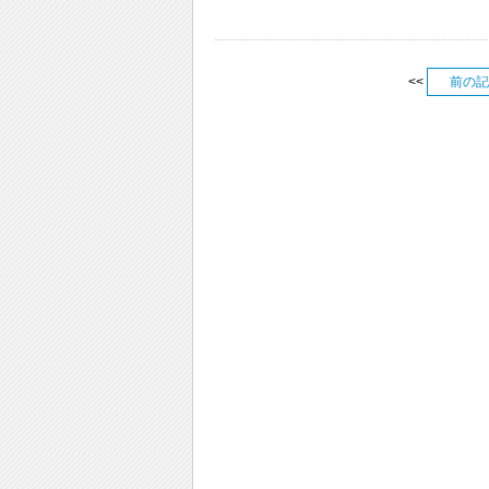
<<
前の記