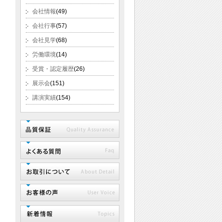
会社情報
(49)
会社行事
(57)
会社見学
(68)
労働環境
(14)
受賞・認定履歴
(26)
展示会
(151)
講演実績
(154)