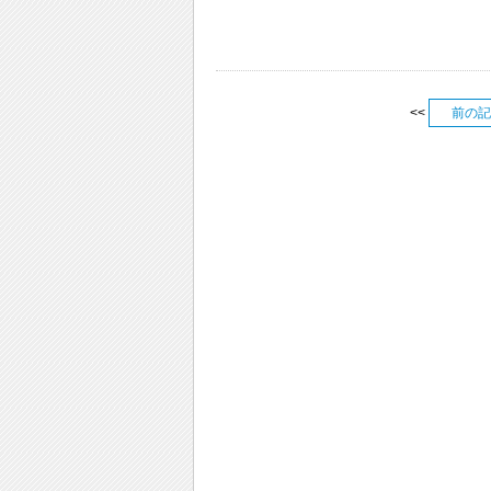
<<
前の記