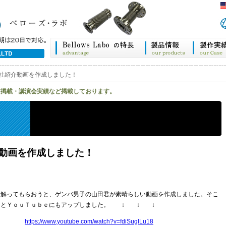
社紹介動画を作成しました！
ア掲載・講演会実績など掲載しております。
動画を作成しました！
り解ってもらおうと、ゲンバ男子の山田君が素晴らしい動画を作成しました。そこ
うとＹｏｕＴｕｂｅにもアップしました。 ↓ ↓ ↓
https://www.youtube.com/watch?v=fdiSuglLu18