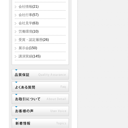
会社情報
(21)
会社行事
(57)
会社見学
(63)
労働環境
(10)
受賞・認定履歴
(26)
展示会
(150)
講演実績
(145)